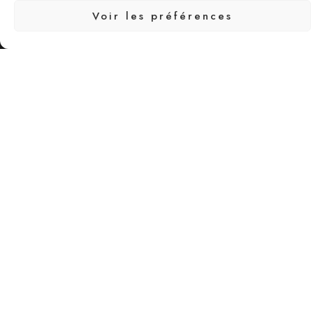
Voir les préférences
19 rue du Président Édouard Herriot 69001 Lyon
Adresse: