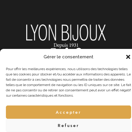
I
F
G
n
a
o
Gérer le consentement
s
c
o
t
e
g
Pour offrir les meilleures expériences, nous utilisons des technologies telles
que les cookies pour stocker et/ou accéder aux informations des appareils. Le
a
b
l
fait de consentir à ces technologies nous permettra de traiter des données
g
o
e
telles que le comportement de navigation ou les ID uniques sur ce site. Le fait
r
o
de ne pas consentir ou de retirer son consentement peut avoir un effet négatif
sur certaines caractéristiques et fonctions.
a
k
m
-
Accepter
f
Refuser